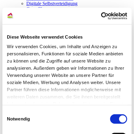
Digitale Selbstverteidigung
GameChanger
Impulse zu Jugendmedienarbeit
Macht Medien
Kühler Kopf
The Joy of Prompting
TikTok-Camp
Diese Webseite verwendet Cookies
Demnächst im ServiceBureau
Wir verwenden Cookies, um Inhalte und Anzeigen zu
Mediensucht
Medien in der Familie
personalisieren, Funktionen für soziale Medien anbieten
YouTube
zu können und die Zugriffe auf unsere Website zu
Jugendinformation
analysieren. Außerdem geben wir Informationen zu Ihrer
WhatsApp in der Jugendarbeit
Schulische ipads
Verwendung unserer Website an unsere Partner für
Smarte Regeln
soziale Medien, Werbung und Analysen weiter. Unsere
Influencer
Partner führen diese Informationen möglicherweise mit
Instagram
#future_fabric
weiteren Daten zusammen, die Sie ihnen bereitgestellt
Kontakt
haben oder die sie im Rahmen Ihrer Nutzung der Dienste
Anfahrt
gesammelt haben.
Impressum
Einwilligungsauswahl
Datenschutz
Notwendig
Barrierefreiheit
Sitemap