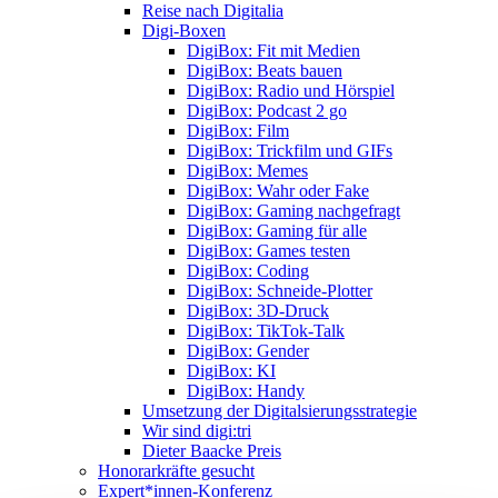
Reise nach Digitalia
Digi-Boxen
DigiBox: Fit mit Medien
DigiBox: Beats bauen
DigiBox: Radio und Hörspiel
DigiBox: Podcast 2 go
DigiBox: Film
DigiBox: Trickfilm und GIFs
DigiBox: Memes
DigiBox: Wahr oder Fake
DigiBox: Gaming nachgefragt
DigiBox: Gaming für alle
DigiBox: Games testen
DigiBox: Coding
DigiBox: Schneide-Plotter
DigiBox: 3D-Druck
DigiBox: TikTok-Talk
DigiBox: Gender
DigiBox: KI
DigiBox: Handy
Umsetzung der Digitalsierungsstrategie
Wir sind digi:tri
Dieter Baacke Preis
Honorarkräfte gesucht
Expert*innen-Konferenz