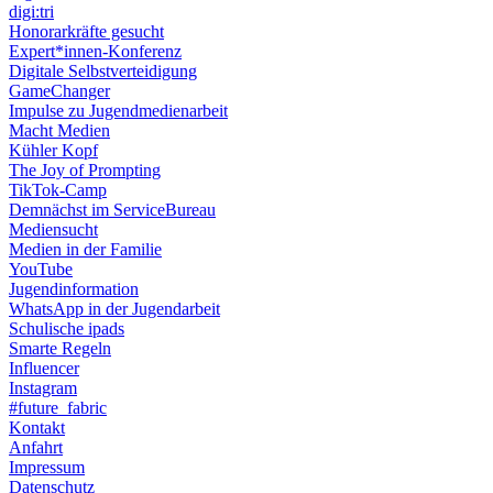
digi:tri
Honorarkräfte gesucht
Expert*innen-Konferenz
Digitale Selbstverteidigung
GameChanger
Impulse zu Jugendmedienarbeit
Macht Medien
Kühler Kopf
The Joy of Prompting
TikTok-Camp
Demnächst im ServiceBureau
Mediensucht
Medien in der Familie
YouTube
Jugendinformation
WhatsApp in der Jugendarbeit
Schulische ipads
Smarte Regeln
Influencer
Instagram
#future_fabric
Kontakt
Anfahrt
Impressum
Datenschutz