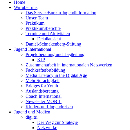
Home
Wir über uns
Das ServiceBureau Jugendinformation
Unser Team
Praktikum
Praktikumsberichte
Termine und Aktivitäten
Detailansicht
Daniel-Schnakenberg-Stiftung
Jugend International
Projektberatung und -begleitung
KJP
Zusammenarbeit in internationalen Netzwerken
Fachkräftefortbildung
Media Literacy in the Digital Age
Mehr Sprachigkeit
Bridges for Youth
Auslandsberatung
Coach International
Newsletter MOBIL
Kinder- und Jugendreisen
Jugend und Medien
digi:tri
Der Weg zur Strategie
Netzwerke