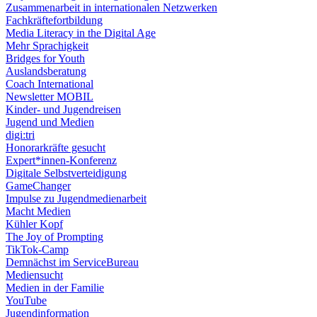
Zusammenarbeit in internationalen Netzwerken
Fachkräftefortbildung
Media Literacy in the Digital Age
Mehr Sprachigkeit
Bridges for Youth
Auslandsberatung
Coach International
Newsletter MOBIL
Kinder- und Jugendreisen
Jugend und Medien
digi:tri
Honorarkräfte gesucht
Expert*innen-Konferenz
Digitale Selbstverteidigung
GameChanger
Impulse zu Jugendmedienarbeit
Macht Medien
Kühler Kopf
The Joy of Prompting
TikTok-Camp
Demnächst im ServiceBureau
Mediensucht
Medien in der Familie
YouTube
Jugendinformation