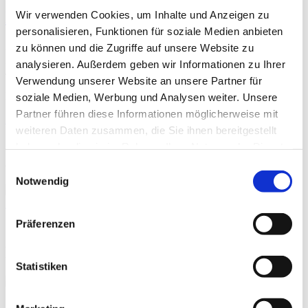
Daniel-Schnakenberg-Stiftung
Wir verwenden Cookies, um Inhalte und Anzeigen zu
personalisieren, Funktionen für soziale Medien anbieten
Die Schnakenberg-Stiftung ermöglicht Bremer Familien mit
zu können und die Zugriffe auf unsere Website zu
geringem Einkommen Urlaubsfahrten. Auch für Kinder- und
analysieren. Außerdem geben wir Informationen zu Ihrer
Jugendfreizeiten können Zuschüsse beantragt werden.
Verwendung unserer Website an unsere Partner für
Die Verwaltung der Stiftung ist im ServiceBureau ansässig.
soziale Medien, Werbung und Analysen weiter. Unsere
Partner führen diese Informationen möglicherweise mit
›
Zur Schnakenberg-Stiftung
weiteren Daten zusammen, die Sie ihnen bereitgestellt
haben oder die sie im Rahmen Ihrer Nutzung der Dienste
Aktivitäten und Termine
gesammelt haben.
Einwilligungsauswahl
Notwendig
Alle Termine
Präferenzen
EURODESK Bremen
Statistiken