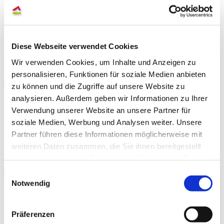
Alle Termine
Diese Webseite verwendet Cookies
EURODESK Bremen
Wir verwenden Cookies, um Inhalte und Anzeigen zu
personalisieren, Funktionen für soziale Medien anbieten
zu können und die Zugriffe auf unsere Website zu
analysieren. Außerdem geben wir Informationen zu Ihrer
Verwendung unserer Website an unsere Partner für
soziale Medien, Werbung und Analysen weiter. Unsere
Partner führen diese Informationen möglicherweise mit
weiteren Daten zusammen, die Sie ihnen bereitgestellt
SCHNAKENBERG-STIFTUNG
haben oder die sie im Rahmen Ihrer Nutzung der Dienste
gesammelt haben.
Einwilligungsauswahl
Notwendig
Präferenzen