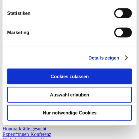
Sitemap
Statistiken
Wir über uns
Das ServiceBureau Jugendinformation
Unser Team
Marketing
Praktikum
Praktikumsberichte
Termine und Aktivitäten
Daniel-Schnakenberg-Stiftung
Jugend International
Details zeigen
Projektberatung und -begleitung
Zusammenarbeit in internationalen Netzwerken
Fachkräftefortbildung
Cookies zulassen
Media Literacy in the Digital Age
Mehr Sprachigkeit
Bridges for Youth
Auswahl erlauben
Auslandsberatung
Coach International
Newsletter MOBIL
Kinder- und Jugendreisen
Nur notwendige Cookies
Jugend und Medien
digi:tri
Honorarkräfte gesucht
Expert*innen-Konferenz