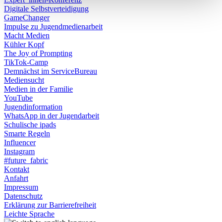
Digitale Selbstverteidigung
GameChanger
Impulse zu Jugendmedienarbeit
Macht Medien
Kühler Kopf
The Joy of Prompting
TikTok-Camp
Demnächst im ServiceBureau
Mediensucht
Medien in der Familie
YouTube
Jugendinformation
WhatsApp in der Jugendarbeit
Schulische ipads
Smarte Regeln
Influencer
Instagram
#future_fabric
Kontakt
Anfahrt
Impressum
Datenschutz
Erklärung zur Barrierefreiheit
Leichte Sprache