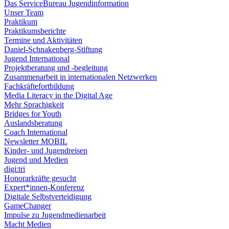
Das ServiceBureau Jugendinformation
Unser Team
Praktikum
Praktikumsberichte
Termine und Aktivitäten
Daniel-Schnakenberg-Stiftung
Jugend International
Projektberatung und -begleitung
Zusammenarbeit in internationalen Netzwerken
Fachkräftefortbildung
Media Literacy in the Digital Age
Mehr Sprachigkeit
Bridges for Youth
Auslandsberatung
Coach International
Newsletter MOBIL
Kinder- und Jugendreisen
Jugend und Medien
digi:tri
Honorarkräfte gesucht
Expert*innen-Konferenz
Digitale Selbstverteidigung
GameChanger
Impulse zu Jugendmedienarbeit
Macht Medien