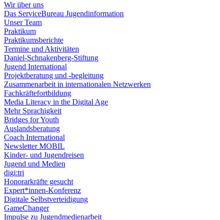
Wir über uns
Das ServiceBureau Jugendinformation
Unser Team
Praktikum
Praktikumsberichte
Termine und Aktivitäten
Daniel-Schnakenberg-Stiftung
Jugend International
Projektberatung und -begleitung
Zusammenarbeit in internationalen Netzwerken
Fachkräftefortbildung
Media Literacy in the Digital Age
Mehr Sprachigkeit
Bridges for Youth
Auslandsberatung
Coach International
Newsletter MOBIL
Kinder- und Jugendreisen
Jugend und Medien
digi:tri
Honorarkräfte gesucht
Expert*innen-Konferenz
Digitale Selbstverteidigung
GameChanger
Impulse zu Jugendmedienarbeit